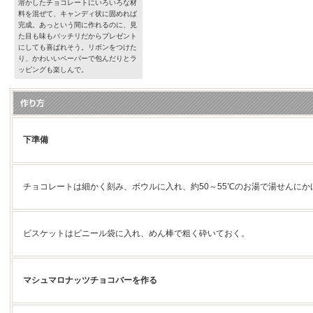
溶かしたチョコレートにいろいろな材
料を混ぜて、キャンディ状に固めれば
完成。あっという間に作れるのに、見
た目も味もバッチリだからプレゼント
にしても喜ばれそう。リボンをつけた
り、かわいいペーパーで包んだりとラ
ッピングも楽しんで。
下準備
チョコレートは細かく刻み、ボウルに入れ、約50～55℃のお湯で湯せんにか
ビスケットはビニール袋に入れ、めん棒で粗く砕いておく。
マシュマロナッツチョコバーを作る