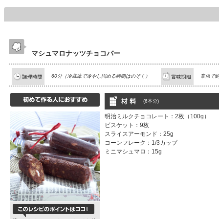
マシュマロナッツチョコバー
60分（冷蔵庫で冷やし固める時間はのぞく）
常温で約
(6本分)
明治ミルクチョコレート：2枚（100g）
ビスケット：9枚
スライスアーモンド：25g
コーンフレーク：1/3カップ
ミニマシュマロ：15g