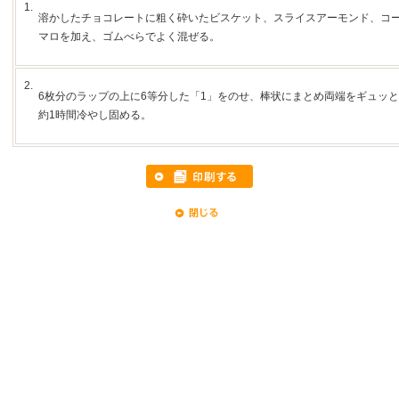
1.
溶かしたチョコレートに粗く砕いたビスケット、スライスアーモンド、コ
マロを加え、ゴムべらでよく混ぜる。
2.
6枚分のラップの上に6等分した「1」をのせ、棒状にまとめ両端をギュッ
約1時間冷やし固める。