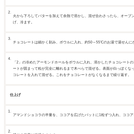
2.
火から下ろしてバターを加えて余熱で溶かし、混ぜ合わさったら、オーブン
げ、冷ます。
3.
チョコレートは細かく刻み、ボウルに入れ、約50～55℃のお湯で湯せんに
4.
「2」の冷めたアーモンドホールをボウルに入れ、溶かしたチョコレートの1
ートが固まって粒が完全に離れるまで木べらで混ぜる。表面が白っぽくな
コレートを入れて混ぜる。これをチョコレートがなくなるまで繰り返す。
仕上げ
1.
アマンドショコラの半量を、ココアを広げたバットに1粒ずつ入れ、ココア
2.