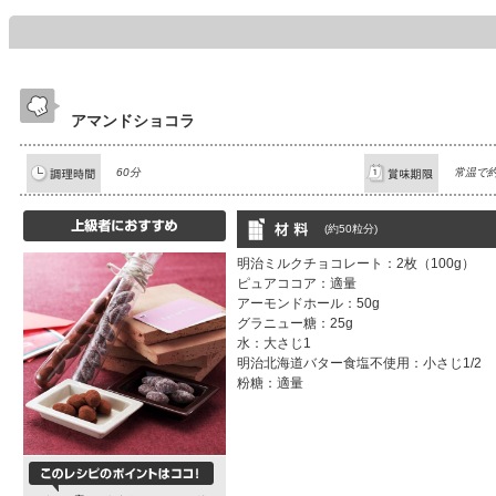
アマンドショコラ
60分
常温で約
(約50粒分)
明治ミルクチョコレート：2枚（100g）
ピュアココア：適量
アーモンドホール：50g
グラニュー糖：25g
水：大さじ1
明治北海道バター食塩不使用：小さじ1/2
粉糖：適量