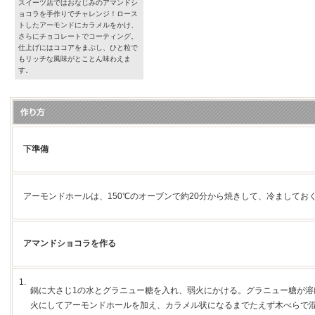
スイーツ店ではおなじみのアマンドシ
ョコラを手作りでチャレンジ！ロース
トしたアーモンドにカラメルをかけ、
さらにチョコレートでコーティング。
仕上げにはココアをまぶし、ひと粒で
もリッチな風味がとことん味わえま
す。
下準備
アーモンドホールは、150℃のオーブンで約20分から焼きして、冷ましてお
アマンドショコラを作る
1.
鍋に大さじ1の水とグラニュー糖を入れ、弱火にかける。グラニュー糖が溶
火にしてアーモンドホールを加え、カラメル状になるまでたえず木べらで