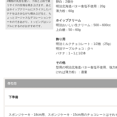
2種類の丸型を使い、下段と上段で違
卵白：2個分
うサイズの生地を焼き上げます。あと
明治北海道バター食塩不使用：20g
はホイップクリームにスライスしたバ
薄力粉：60g
ナナをはさみながら積み上げると、ち
ょっとゴージャスなデコレーションケ
ホイップクリーム
ーキのできあがり。トッピングはシン
明治おいしい生クリーム：500～600cc
プルにするのがおすすめです。
上白糖：50～60g
飾り用
明治ミルクチョコレート：1/2枚（25g）
明治マーブルチョコ：少々
バナナ：1～1と1/2本
その他
型用の明治北海道バター食塩不使用、強力
ければ薄力粉）：適量
下準備
スポンジケーキ・18cm用、スポンジケーキ・15cm用のチョコレートはそ