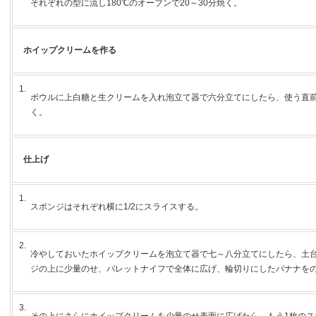
それぞれの型に流し180℃のオーブンで20～30分焼く。
ホイップクリームを作る
1.
ボウルに上白糖と生クリームを入れ泡立て器で六分立てにしたら、使う直
く。
仕上げ
1.
スポンジはそれぞれ横に1/2にスライスする。
2.
冷やしておいたホイップクリームを泡立て器で七～八分立てにしたら、土台
ジの上に少量のせ、パレットナイフで全体に広げ、輪切りにしたバナナを
3.