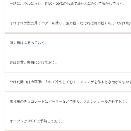
一緒にボウルに入れ、約50～55℃のお湯で湯せんにかけて溶かしておく。
それぞれの型に薄くバターを塗り、強力粉（なければ薄力粉）をふりかけ余
薄力粉はふるっておく。
卵は卵黄、卵白に分けておく。
分けた卵白は冷蔵庫に入れて冷やしておく（メレンゲを作るとき泡が立ちや
飾り用のチョコレートはピーラーなどで削り、クルンとカールさせておく。
オーブンは180℃に予熱しておく。