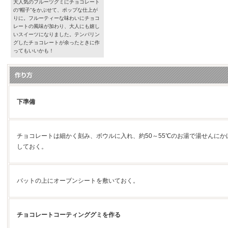
大人気のフルーツグミにチョコレート
の“帽子”をかぶせて、ポップな仕上が
りに。フルーティーな味わいにチョコ
レートの風味が加わり、大人にも嬉し
いスイーツになりました。テンパリン
グしたチョコレートが余ったときに作
ってもいいかも！
下準備
チョコレートは細かく刻み、ボウルに入れ、約50～55℃のお湯で湯せんに
しておく。
バットの上にオーブンシートを敷いておく。
チョコレートコーティンググミを作る