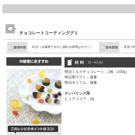
チョコレートコーティンググミ
30分（冷蔵庫で冷やし固める時間はのぞく）
常温で約
(2～4人分)
明治ミルクチョコレート：2枚（100g）
明治果汁グミ：適量
明治ポイフル：適量
テンパリング用
ピュアココア：3g