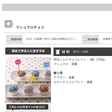
マシュマロチョコ
30分（冷蔵庫で冷やし固める時間はのぞく）
冷蔵庫で
(約15～20個)
明治ミルクチョコレート：3枚（150g）
マシュマロ：適量
飾り用
アラザン：適量
カラーチョコスプレー：適量