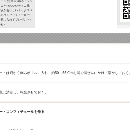
ュールとはいわゆる「ジャ
。口どけのいいチョコ味
ぱさがおいしいミックスベ
味のコンフィチュールで
い瓶に入れてプレゼントす
も♪
ートは細かく刻みボウルに入れ、約50～55℃のお湯で湯せんにかけて溶かしておく
瓶は消毒し、乾燥させておく。
ートコンフィチュールを作る