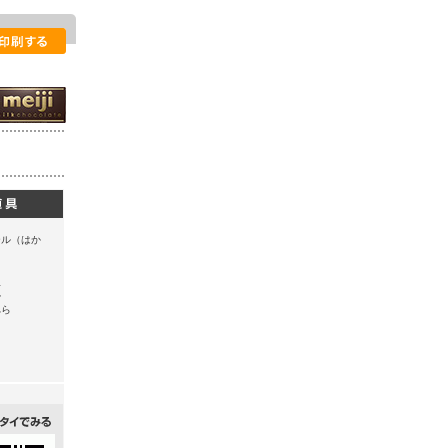
ール（はか
板
ル
べら
ら