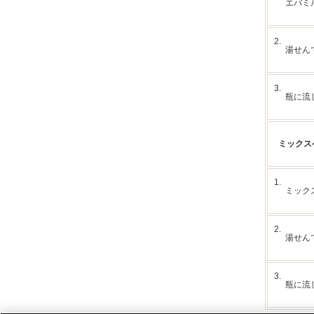
エバミ
2.
湯せん
3.
瓶に流
ミックス
1.
ミック
2.
湯せん
3.
瓶に流