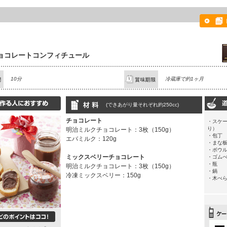
ョコレートコンフィチュール
10分
冷蔵庫で約1ヶ月
(できあがり量それぞれ約250cc)
チョコレート
・スケ
り）
明治ミルクチョコレート：3枚（150g）
・包丁
エバミルク：120g
・まな
・ボウ
ミックスベリーチョコレート
・ゴム
・瓶
明治ミルクチョコレート：3枚（150g）
・鍋
冷凍ミックスベリー：150g
・木べ