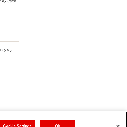
べらで粉気
生地を落と
Cookie Settings
OK