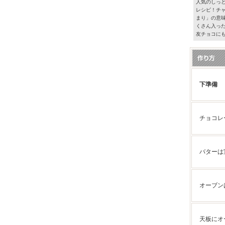
人気のしっ
レシピ！チ
まり」の意
くさん入っ
友チョコに
下準備
チョコレ
バターは
オーブン
天板にオ