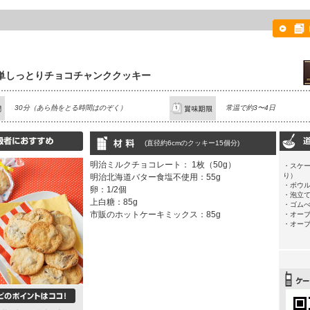
単しっとりチョコチャンククッキー
30分（あら熱をとる時間はのぞく）
常温で約3〜4日
(直径約6cmのクッキー15個分)
明治ミルクチョコレート： 1枚（50g）
・スケ
り）
明治北海道バター食塩不使用：55g
・ボウ
卵：1/2個
・泡立
上白糖：85g
・ゴム
市販のホットケーキミックス：85g
・オー
・オー