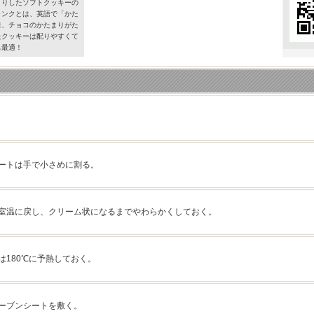
とりしたソフトクッキーの
ャンクとは、英語で「かた
味、チョコのかたまりがた
たクッキーは配りやすくて
も最適！
ートは手で小さめに割る。
室温に戻し、クリーム状になるまでやわらかくしておく。
は180℃に予熱しておく。
ーブンシートを敷く。