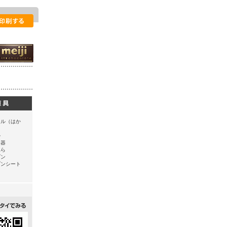
ール（はか
ル
て器
べら
ブン
ブンシート