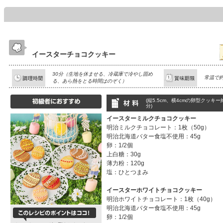
イースターチョコクッキー
30分（生地を休ませる、冷蔵庫で冷やし固め
常温で約
る、あら熱をとる時間はのぞく）
(縦5.5cm、横4cmの卵型クッキー
分)
イースターミルクチョコクッキー
明治ミルクチョコレート：1枚（50g）
明治北海道バター食塩不使用：45g
卵：1/2個
上白糖：30g
薄力粉：120g
塩：ひとつまみ
イースターホワイトチョコクッキー
明治ホワイトチョコレート：1枚（40g）
明治北海道バター食塩不使用：45g
卵：1/2個