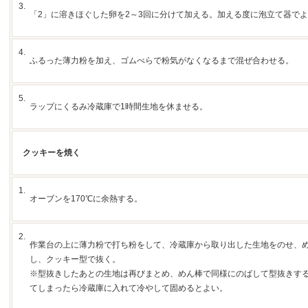
3.
「2」に溶きほぐした卵を2～3回に分けて加える。加える度に泡立て器で
4.
ふるった薄力粉を加え、ゴムべらで粉気がなくなるまで混ぜ合わせる。
5.
ラップにくるみ冷蔵庫で1時間生地を休ませる。
クッキーを焼く
1.
オーブンを170℃に余熱する。
2.
作業台の上に薄力粉で打ち粉をして、冷蔵庫から取り出した生地をのせ、め
し、クッキー型で抜く。
※型抜きしたあとの生地は再びまとめ、めん棒で同様にのばして型抜きす
てしまったら冷蔵庫に入れて冷やして固めるとよい。