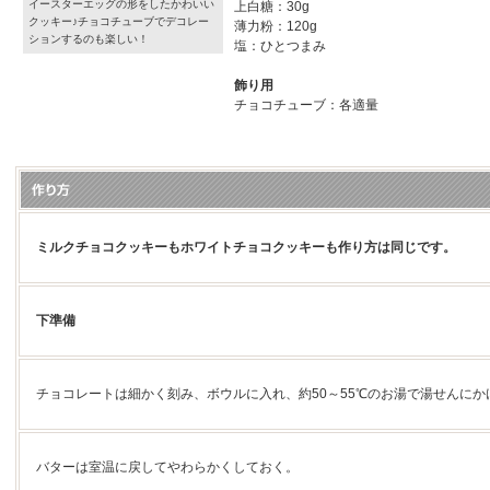
イースターエッグの形をしたかわいい
上白糖：30g
クッキー♪チョコチューブでデコレー
薄力粉：120g
ションするのも楽しい！
塩：ひとつまみ
飾り用
チョコチューブ：各適量
ミルクチョコクッキーもホワイトチョコクッキーも作り方は同じです。
下準備
チョコレートは細かく刻み、ボウルに入れ、約50～55℃のお湯で湯せんにか
バターは室温に戻してやわらかくしておく。