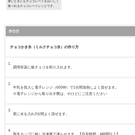
暑いときにもチョコレートをおいしく
食べれるチョコレートレシピです。
チョコかき氷（ミルクチョコ氷）の作り方
1.
調理容器に板チョコを割り入れます。
2.
牛乳を投入し電子レンジ（600W）で1分間加熱しよく混ぜます。
※電子レンジから取り出す際は、やけどにご注意ください
3.
更に水を入れ3分間よく混ぜます。
4.
製氷カップに移し冷凍庫で凍らせます。【目安時間：4時間以上】