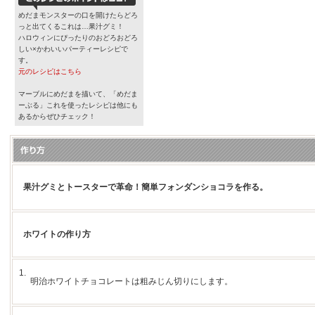
めだまモンスターの口を開けたらどろ
っと出てくるこれは…果汁グミ！
ハロウィンにぴったりのおどろおどろ
しい×かわいいパーティーレシピで
す。
元のレシピはこちら
マーブルにめだまを描いて、「めだま
ーぶる」これを使ったレシピは他にも
あるからぜひチェック！
果汁グミとトースターで革命！簡単フォンダンショコラを作る。
ホワイトの作り方
1.
明治ホワイトチョコレートは粗みじん切りにします。