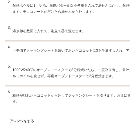
2.
耐熱ボウルに1、明治北海道バター食塩不使用を入れて湯せんにかけ、耐熱
ます。チョコレートが溶けたら湯せんから外します。
3.
溶き卵を数回に入れて、泡立て器で混ぜます。
4.
下準備でクッキングシートを敷いておいたココットに3を半量ずつ入れ、ア
5.
1000W240℃のオーブントースターで8分程焼いたら、一度取り出し、果
ルミホイルを被せず、再度オーブントースターで2分程焼きます。
6.
粗熱が取れたらココットから外してクッキングシートを取ります。お皿に
す。
アレンジをする