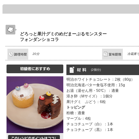
どろっと果汁グミのめだまーぶるモンスター
フォンダンショコラ
20分
冷蔵庫
(2個分)
明治ホワイトチョコレート：2枚（80g）
明治北海道バター食塩不使用：15g
お湯（湯せん用・50℃）：適量
溶き卵（Mサイズ）：1個分
果汁グミ ぶどう：6粒
トッピング
粉糖：適量
マーブル：4粒
チョコチューブ（白）：1本
チョコチューブ（黒）：1本