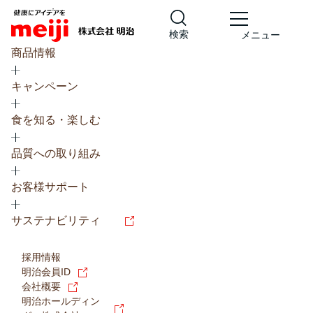
検索
メニュー
商品情報
キャンペーン
食を知る・楽しむ
品質への取り組み
レシピ
食の栄養バランスチェック
お客様サポート
チョコレート
工場見学
サステナビリティ
ヨーグルト
牛乳
食育
プレスリリース
アイス
採用情報
アレルギー
チーズ
キャンペーン
明治会員ID
会社概要
問い合わせ
明治ホールディン