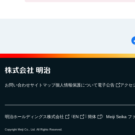
お問い合わせ
サイトマップ
個人情報保護について
電子公告
アクセ
（
｜
）
明治ホールディングス株式会社
EN
簡体
Meiji Seik
Copyright Meiji Co., Ltd. All Rights Reserved.