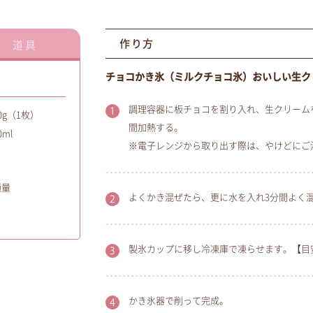
作り方
道具
チョコかき氷（ミルクチョコ氷）おいしい生クリ
調理容器に板チョコを割り入れ、生クリームを
g（1枚）
間加熱する。
ml
※電子レンジから取り出す際は、やけどにご
適量
よくかき混ぜたら、更に水を入れ3分間よく
製氷カップに移し冷凍庫で凍らせます。【目
かき氷器で削って完成。