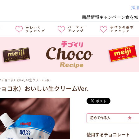
採
商品情報
キャンペーン
食を知
チョコ氷）おいしい生クリームVer.
ョコ氷）おいしい生クリームVer.
★
初めて作る人
使用するチョコレート