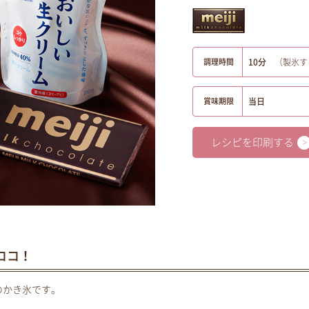
調理時間
10分
（製氷す
賞味期限
当日
レシピを印刷する
ココ！
のかき氷です。