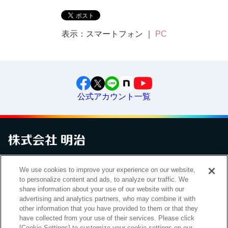
表示：スマートフォン ｜
PC
公式アカウント一覧
お問い合わせ
サイトマップ
個人情報保護について
電子公告
We use cookies to improve your experience on our website,
アクセシビリティへの対応方針
ご利用規約
明治グループのDX
to personalize content and ads, to analyze our traffic. We
Cookie Settings
share information about your use of our website with our
advertising and analytics partners, who may combine it with
other information that you have provided to them or that they
have collected from your use of their services. Please click
（
｜
）
明治ホールディングス株式会社
EN
簡体
[Cookie Settings] to customize your cookie settings on our