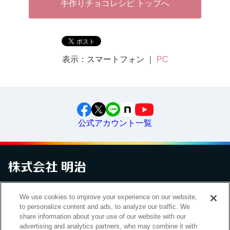
手作りチョコレシピ トップへ
表示：スマートフォン ｜
PC
公式アカウント一覧
お問い合わせ
サイトマップ
個人情報保護について
電子公告
We use cookies to improve your experience on our website,
アクセシビリティへの対応方針
ご利用規約
明治グループのDX
to personalize content and ads, to analyze our traffic. We
Cookie Settings
share information about your use of our website with our
advertising and analytics partners, who may combine it with