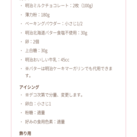
明治ミルクチョコレート：2枚（100g）
薄力粉：180g
ベーキングパウダー：小さじ1/2
明治北海道バター食塩不使用：30g
卵：2個
上白糖：30g
明治おいしい牛乳：45cc
※バターは明治ケーキマーガリンでも代用できま
す。
アイシング
※デコ次第で分量、変更します。
卵白：小さじ1
粉糖：適量
好みの食用色素：適量
飾り用