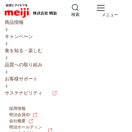
検索
メニュー
商品情報
キャンペーン
食を知る・楽しむ
品質への取り組み
レシピ
食の栄養バランスチェック
お客様サポート
チョコレート
工場見学
サステナビリティ
ヨーグルト
牛乳
食育
プレスリリース
アイス
採用情報
アレルギー
チーズ
キャンペーン
明治会員ID
会社概要
問い合わせ
明治ホールディン