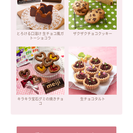
とろける口溶け 生チョコ風ガ
ザクザクチョコクッキー
トーショコラ
キラキラ宝石グミの焼きチョ
生チョコタルト
コ