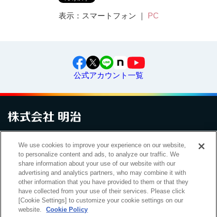
表示：スマートフォン ｜
PC
公式アカウント一覧
お問い合わせ
サイトマップ
個人情報保護について
電子公告
We use cookies to improve your experience on our website,
アクセシビリティへの対応方針
ご利用規約
明治グループのDX
to personalize content and ads, to analyze our traffic. We
Cookie Settings
share information about your use of our website with our
advertising and analytics partners, who may combine it with
other information that you have provided to them or that they
have collected from your use of their services. Please click
（
｜
）
明治ホールディングス株式会社
EN
簡体
[Cookie Settings] to customize your cookie settings on our
website.
Cookie Policy
Meiji Seika ファルマ株式会社