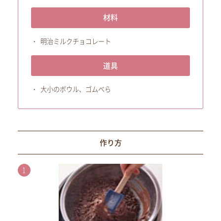
材料
明治ミルクチョコレート
道具
大小のボウル、ゴムべら
作り方