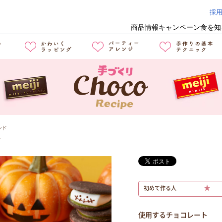
採
商品情報
キャンペーン
食を知
ンド
ド
★
初めて作る人
使用するチョコレート