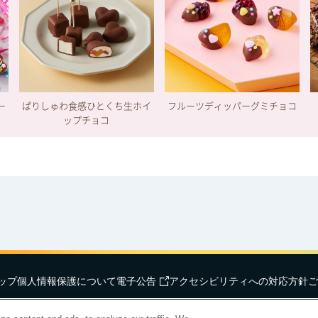
ー
ぱりしゅわ食感ひとくち生ホイ
フルーツディッパーグミチョコ
ップチョコ
ップ
個人情報保護について
電子公告
アクセシビリティへの対応方針
ご
hts Reserved.
明治ホールディングス株