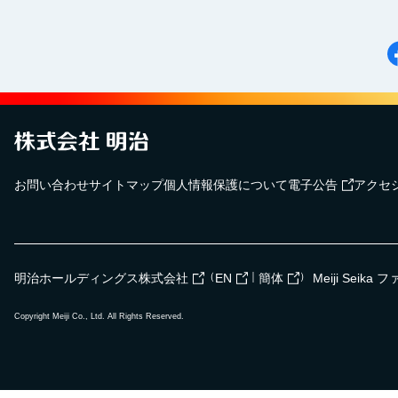
お問い合わせ
サイトマップ
個人情報保護について
電子公告
アクセ
（
｜
）
明治ホールディングス株式会社
EN
簡体
Meiji Seik
Copyright Meiji Co., Ltd. All Rights Reserved.