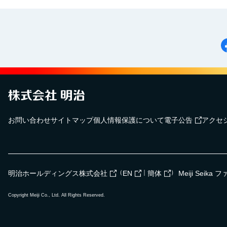
お問い合わせ
サイトマップ
個人情報保護について
電子公告
アクセ
（
｜
）
明治ホールディングス株式会社
EN
簡体
Meiji Seik
Copyright Meiji Co., Ltd. All Rights Reserved.