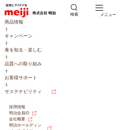
検索
メニュー
商品情報
キャンペーン
食を知る・楽しむ
品質への取り組み
レシピ
食の栄養バランスチェック
お客様サポート
チョコレート
工場見学
サステナビリティ
ヨーグルト
牛乳
食育
プレスリリース
アイス
採用情報
アレルギー
チーズ
キャンペーン
明治会員ID
会社概要
問い合わせ
明治ホールディン