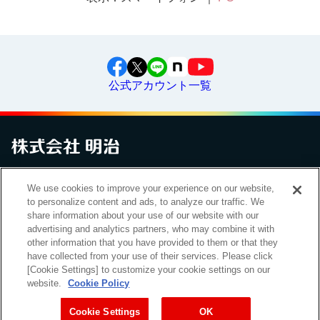
公式アカウント一覧
お問い合わせ
サイトマップ
個人情報保護について
電子公告
We use cookies to improve your experience on our website,
アクセシビリティへの対応方針
ご利用規約
明治グループのDX
to personalize content and ads, to analyze our traffic. We
Cookie Settings
share information about your use of our website with our
advertising and analytics partners, who may combine it with
other information that you have provided to them or that they
have collected from your use of their services. Please click
（
｜
）
明治ホールディングス株式会社
EN
簡体
[Cookie Settings] to customize your cookie settings on our
website.
Cookie Policy
Meiji Seika ファルマ株式会社
Cookie Settings
OK
Copyright Meiji Co., Ltd. All Rights Reserved.