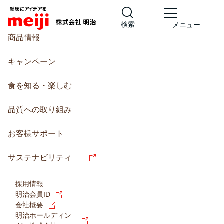
検索
メニュー
商品情報
キャンペーン
食を知る・楽しむ
品質への取り組み
レシピ
食の栄養バランスチェック
お客様サポート
チョコレート
工場見学
サステナビリティ
ヨーグルト
牛乳
食育
プレスリリース
アイス
採用情報
アレルギー
チーズ
キャンペーン
明治会員ID
会社概要
問い合わせ
明治ホールディン