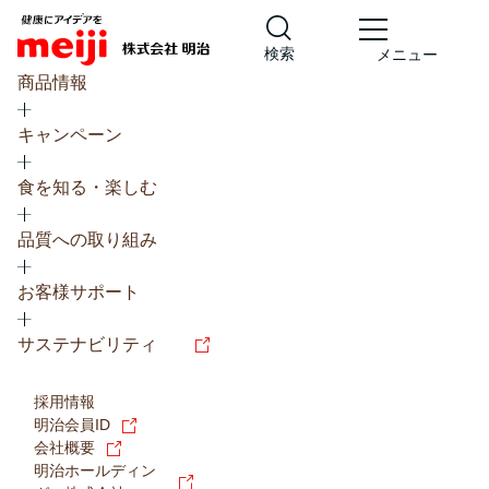
検索
メニュー
商品情報
キャンペーン
食を知る・楽しむ
品質への取り組み
レシピ
食の栄養バランスチェック
お客様サポート
チョコレート
工場見学
サステナビリティ
ヨーグルト
牛乳
食育
プレスリリース
アイス
採用情報
アレルギー
チーズ
キャンペーン
明治会員ID
会社概要
問い合わせ
明治ホールディン