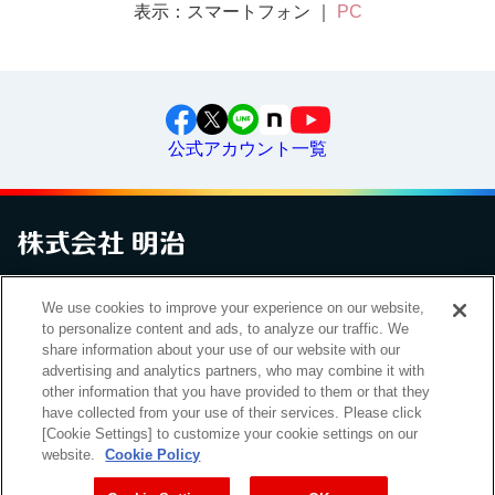
表示：スマートフォン ｜
PC
公式アカウント一覧
お問い合わせ
サイトマップ
個人情報保護について
電子公告
We use cookies to improve your experience on our website,
アクセシビリティへの対応方針
ご利用規約
明治グループのDX
to personalize content and ads, to analyze our traffic. We
Cookie Settings
share information about your use of our website with our
advertising and analytics partners, who may combine it with
other information that you have provided to them or that they
have collected from your use of their services. Please click
（
｜
）
明治ホールディングス株式会社
EN
簡体
[Cookie Settings] to customize your cookie settings on our
website.
Cookie Policy
Meiji Seika ファルマ株式会社