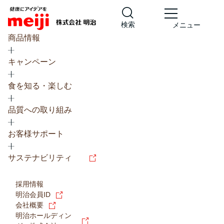
検索
メニュー
商品情報
キャンペーン
食を知る・楽しむ
品質への取り組み
レシピ
食の栄養バランスチェック
お客様サポート
チョコレート
工場見学
サステナビリティ
ヨーグルト
牛乳
食育
プレスリリース
アイス
採用情報
アレルギー
チーズ
キャンペーン
明治会員ID
会社概要
問い合わせ
明治ホールディン