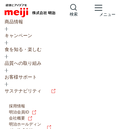
検索
メニュー
商品情報
キャンペーン
食を知る・楽しむ
品質への取り組み
レシピ
食の栄養バランスチェック
お客様サポート
チョコレート
工場見学
サステナビリティ
ヨーグルト
牛乳
食育
プレスリリース
アイス
採用情報
アレルギー
チーズ
キャンペーン
明治会員ID
会社概要
問い合わせ
明治ホールディン