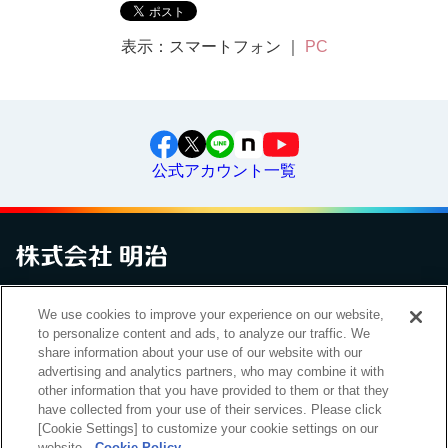
表示：スマートフォン ｜
PC
公式アカウント一覧
お問い合わせ
サイトマップ
個人情報保護について
電子公告
We use cookies to improve your experience on our website,
アクセシビリティへの対応方針
ご利用規約
明治グループのDX
to personalize content and ads, to analyze our traffic. We
Cookie Settings
share information about your use of our website with our
advertising and analytics partners, who may combine it with
other information that you have provided to them or that they
have collected from your use of their services. Please click
（
｜
）
明治ホールディングス株式会社
EN
簡体
[Cookie Settings] to customize your cookie settings on our
website.
Cookie Policy