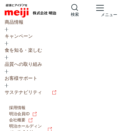
検索
メニュー
商品情報
キャンペーン
食を知る・楽しむ
品質への取り組み
レシピ
食の栄養バランスチェック
お客様サポート
チョコレート
工場見学
サステナビリティ
ヨーグルト
牛乳
食育
プレスリリース
アイス
採用情報
アレルギー
チーズ
キャンペーン
明治会員ID
会社概要
問い合わせ
明治ホールディン