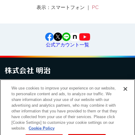
表示：スマートフォン ｜
PC
公式アカウント一覧
お問い合わせ
サイトマップ
個人情報保護について
電子公告
We use cookies to improve your experience on our website,
アクセシビリティへの対応方針
ご利用規約
明治グループのDX
to personalize content and ads, to analyze our traffic. We
Cookie Settings
share information about your use of our website with our
advertising and analytics partners, who may combine it with
other information that you have provided to them or that they
have collected from your use of their services. Please click
（
｜
）
明治ホールディングス株式会社
EN
簡体
[Cookie Settings] to customize your cookie settings on our
website.
Cookie Policy
Meiji Seika ファルマ株式会社