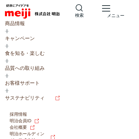
検索
メニュー
商品情報
キャンペーン
食を知る・楽しむ
品質への取り組み
レシピ
食の栄養バランスチェック
お客様サポート
チョコレート
工場見学
サステナビリティ
ヨーグルト
牛乳
食育
プレスリリース
アイス
採用情報
アレルギー
チーズ
キャンペーン
明治会員ID
会社概要
問い合わせ
明治ホールディン