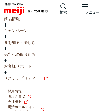
検索
メニュー
商品情報
キャンペーン
食を知る・楽しむ
品質への取り組み
レシピ
食の栄養バランスチェック
お客様サポート
チョコレート
工場見学
サステナビリティ
ヨーグルト
牛乳
食育
プレスリリース
アイス
採用情報
アレルギー
チーズ
キャンペーン
明治会員ID
会社概要
問い合わせ
明治ホールディン