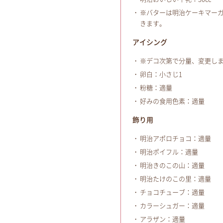
※バターは明治ケーキマー
きます。
アイシング
※デコ次第で分量、変更し
卵白：小さじ1
粉糖：適量
好みの食用色素：適量
飾り用
明治アポロチョコ：適量
明治ポイフル：適量
明治きのこの山：適量
明治たけのこの里：適量
チョコチューブ：適量
カラーシュガー：適量
アラザン：適量