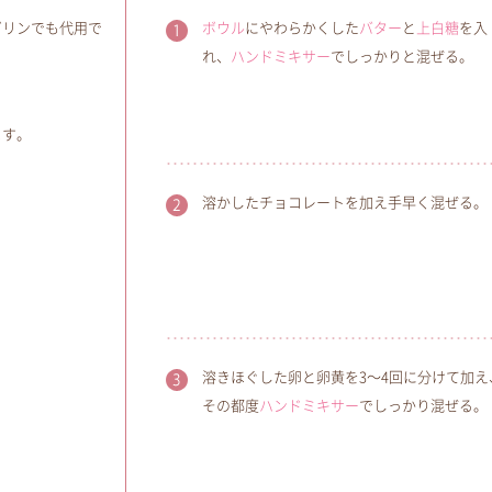
ガリンでも代用で
ボウル
にやわらかくした
バター
と
上白糖
を入
れ、
ハンドミキサー
でしっかりと混ぜる。
ます。
溶かしたチョコレートを加え手早く混ぜる。
溶きほぐした卵と卵黄を3～4回に分けて加え
その都度
ハンドミキサー
でしっかり混ぜる。