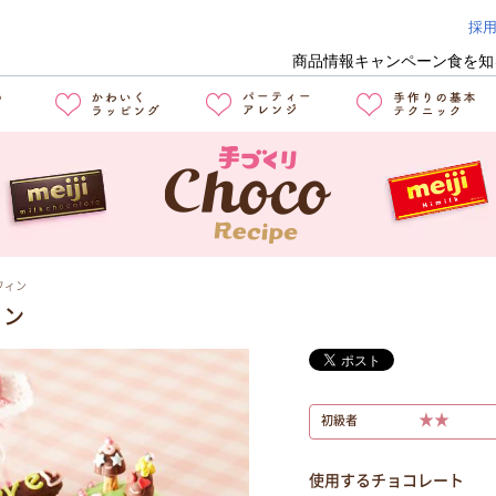
採
商品情報
キャンペーン
食を知
フィン
ィン
★★
初級者
使用するチョコレート