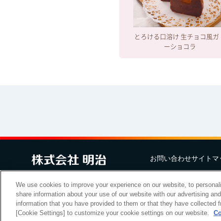
とろける口溶け 生チョコ風ガ
ーショコラ
お問い合わせ
サイトマ
Copyright Meiji Co., Ltd. All Rig
We use cookies to improve your experience on our website, to personali
share information about your use of our website with our advertising an
information that you have provided to them or that they have collected f
[Cookie Settings] to customize your cookie settings on our website.
Co