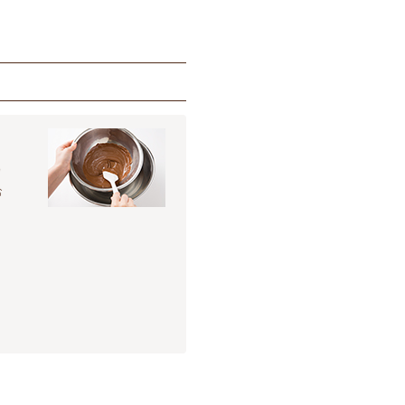
約
お
。