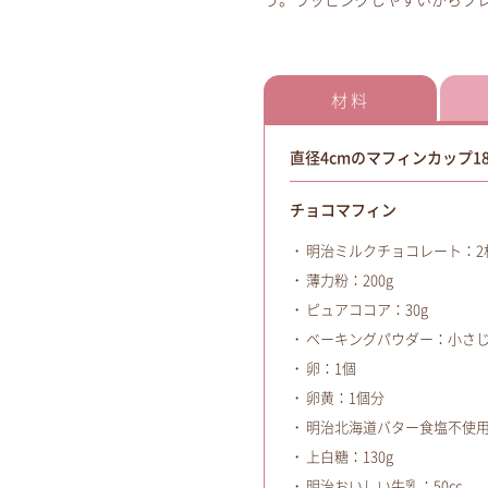
う。ラッピングしやすいからプ
材料
直径4cmのマフィンカップ1
チョコマフィン
明治ミルクチョコレート：2枚
薄力粉：200g
ピュアココア：30g
ベーキングパウダー：小さじ1
卵：1個
卵黄：1個分
明治北海道バター食塩不使用：
上白糖：130g
明治おいしい牛乳：50cc