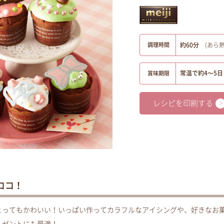
調理時間
約60分
(あら
常温で約4〜5日
賞味期限
レシピを印刷する
ココ！
とってもかわいい！いっぱい作ってカラフルなアイシングや、好きなお