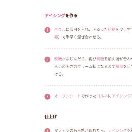
アイシング
を作る
ボウル
に卵白を入れ、ふるった
粉糖
を少しず
器
）で手早く混ぜ合わせる。
粉糖
がなじんだら、再び
粉糖
を加え混ぜ合わ
らいの固さのクリーム状になるまで
粉糖
を足
ける。
オーブンシート
で作った
コルネ
に
アイシング
仕上げ
マフィンのあら熱が取れたら、
アイシング
を