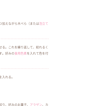
つ加えながら木べら（または
泡立て
せる。これを繰り返して、絞れるく
す。好みの
食用色素
を入れて色を付
を入れる。
絞り、好みのお菓子、
アラザン
、カ