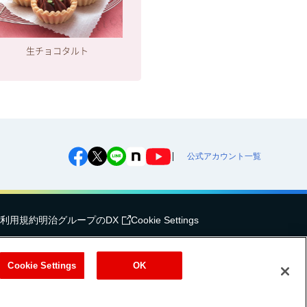
生チョコタルト
公式アカウント一覧
利用規約
明治グループのDX
Cookie Settings
（
｜
）
式会社
EN
簡体
Meiji Seika ファルマ株式会社
Cookie Settings
OK