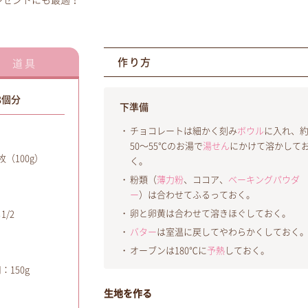
レゼントにも最適！
作り方
道具
8個分
下準備
チョコレートは細かく刻み
ボウル
に入れ、
50～55℃のお湯で
湯せん
にかけて溶かして
（100g）
く。
粉類（
薄力粉
、ココア、
ベーキングパウダ
ー
）は合わせてふるっておく。
卵と卵黄は合わせて溶きほぐしておく。
/2
バター
は室温に戻してやわらかくしておく
オーブンは180℃に
予熱
しておく。
150g
生地を作る