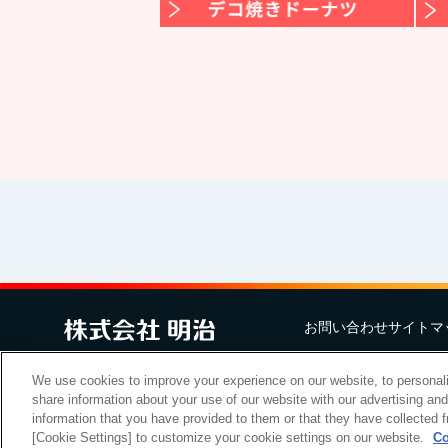
お問い合わせ
サイトマ
Copyright Meiji Co., Ltd. All Rig
We use cookies to improve your experience on our website, to personali
share information about your use of our website with our advertising an
information that you have provided to them or that they have collected f
[Cookie Settings] to customize your cookie settings on our website.
Co