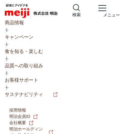
検索
メニュー
商品情報
キャンペーン
食を知る・楽しむ
品質への取り組み
レシピ
食の栄養バランスチェック
お客様サポート
チョコレート
工場見学
サステナビリティ
ヨーグルト
牛乳
食育
プレスリリース
アイス
採用情報
アレルギー
チーズ
キャンペーン
明治会員ID
会社概要
問い合わせ
明治ホールディン