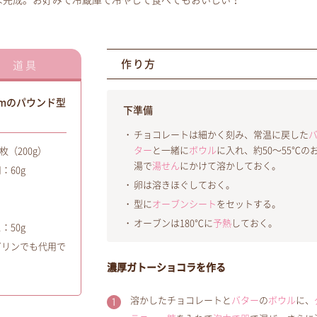
ば完成。お好みで冷蔵庫で冷やして食べてもおいしい！
作り方
道具
8cmのパウンド型
下準備
チョコレートは細かく刻み、常温に戻した
ター
と一緒に
ボウル
に入れ、約50～55℃の
（200g）
湯で
湯せん
にかけて溶かしておく。
：60g
卵は溶きほぐしておく。
型に
オーブンシート
をセットする。
オーブンは180℃に
予熱
しておく。
：50g
ガリンでも代用で
濃厚ガトーショコラを作る
溶かしたチョコレートと
バター
の
ボウル
に、