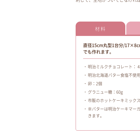
刺して、生地がついてこなけれ
材料
直径15cm丸型1台分/17×
でも作れます。
明治ミルクチョコレート： 4枚
明治北海道バター食塩不使用
卵：2個
グラニュー糖：60g
市販のホットケーキミックス
※バターは明治ケーキマー
きます。