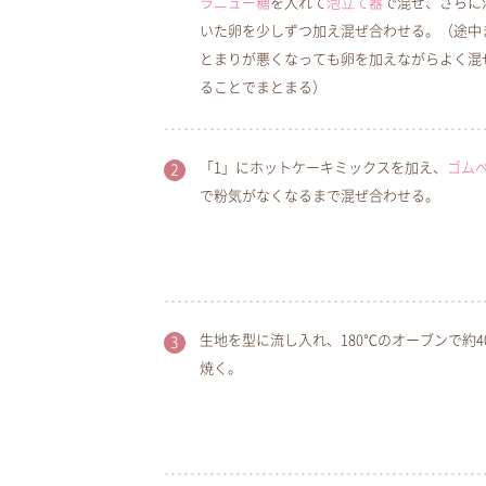
ラニュー糖
を入れて
泡立て器
で混ぜ、さらに
いた卵を少しずつ加え混ぜ合わせる。（途中
とまりが悪くなっても卵を加えながらよく混
ることでまとまる）
「1」にホットケーキミックスを加え、
ゴム
で粉気がなくなるまで混ぜ合わせる。
生地を型に流し入れ、180℃のオーブンで約4
焼く。