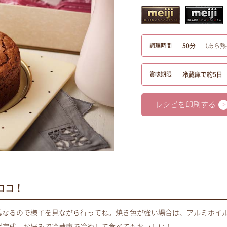
調理時間
50分
（あら熱
賞味期限
冷蔵庫で約5日
レシピを印刷する
ココ！
異なるので様子を見ながら行ってね。焼き色が強い場合は、アルミホイ