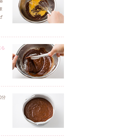
溶
ま
ぜ
べら
0分