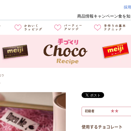
採
商品情報
キャンペーン
食を知
コラ
ラ
★★
初級者
使用するチョコレート