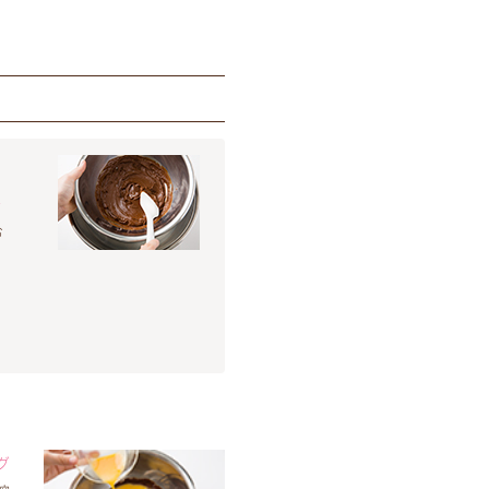
バ
お
グ