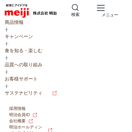
検索
メニュー
商品情報
キャンペーン
食を知る・楽しむ
品質への取り組み
レシピ
食の栄養バランスチェック
お客様サポート
チョコレート
工場見学
サステナビリティ
ヨーグルト
牛乳
食育
プレスリリース
アイス
採用情報
アレルギー
チーズ
キャンペーン
明治会員ID
会社概要
問い合わせ
明治ホールディン