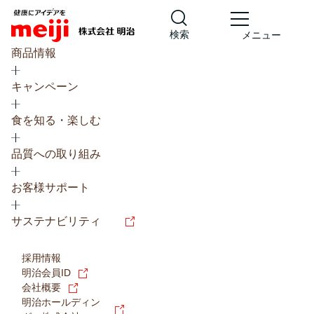
検索
メニュー
商品情報
キャンペーン
食を知る・楽しむ
品質への取り組み
レシピ
食の栄養バランスチェック
お客様サポート
チョコレート
工場見学
サステナビリティ
ヨーグルト
牛乳
食育
プレスリリース
アイス
採用情報
アレルギー
チーズ
キャンペーン
明治会員ID
会社概要
問い合わせ
明治ホールディン