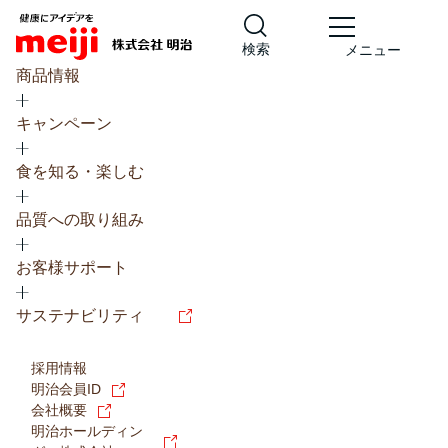
検索
メニュー
商品情報
キャンペーン
食を知る・楽しむ
品質への取り組み
レシピ
食の栄養バランスチェック
お客様サポート
チョコレート
工場見学
サステナビリティ
ヨーグルト
牛乳
食育
プレスリリース
アイス
採用情報
アレルギー
チーズ
キャンペーン
明治会員ID
会社概要
問い合わせ
明治ホールディン