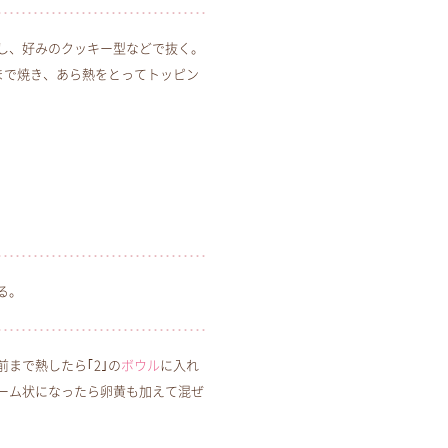
し、好みのクッキー型などで抜く。
まで焼き、あら熱をとってトッピン
る。
まで熱したら｢2｣の
ボウル
に入れ
ーム状になったら卵黄も加えて混ぜ