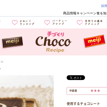
採
商品情報
キャンペーン
食を知
ール
ル
★★★
中級者
使用するチョコレート