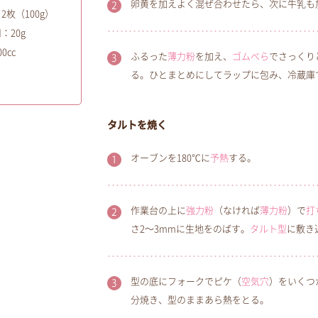
卵黄を加えよく混ぜ合わせたら、次に牛乳も
枚（100g）
：20g
cc
ふるった
薄力粉
を加え、
ゴムべら
でさっくり
る。ひとまとめにしてラップに包み、冷蔵庫
タルトを焼く
オーブンを180℃に
予熱
する。
作業台の上に
強力粉
（なければ
薄力粉
）で
打
さ2～3mmに生地をのばす。
タルト型
に敷き
型の底にフォークでピケ（
空気穴
）をいくつ
分焼き、型のままあら熱をとる。