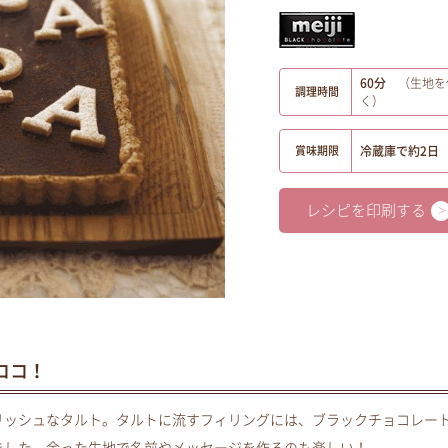
60分
（生地を
調理時間
く）
賞味期限
冷蔵庫で約2日
レシピを印刷する
ココ！
リッシュなタルト。タルトに流すフィリングには、ブラックチョコレー