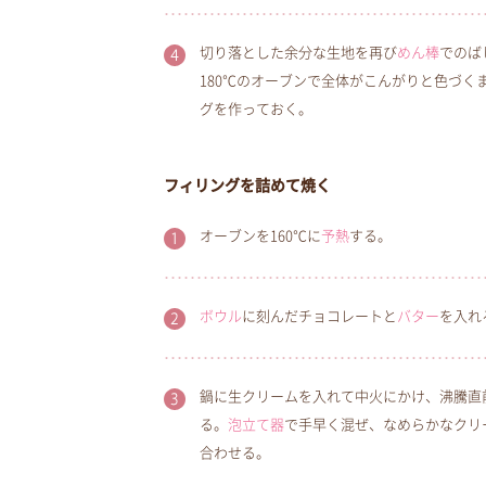
切り落とした余分な生地を再び
めん棒
でのば
180℃のオーブンで全体がこんがりと色づく
グを作っておく。
フィリングを詰めて焼く
オーブンを160℃に
予熱
する。
ボウル
に刻んだチョコレートと
バター
を入れ
鍋に生クリームを入れて中火にかけ、沸騰直前
る。
泡立て器
で手早く混ぜ、なめらかなクリ
合わせる。