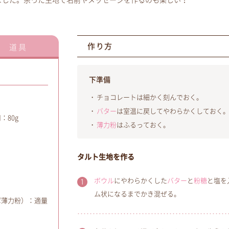
ました。余った生地で名前やメッセージを作るのも楽しい！
作り方
道具
下準備
チョコレートは細かく刻んでおく。
バター
は室温に戻してやわらかくしておく
：80g
薄力粉
はふるっておく。
タルト生地を作る
ボウル
にやわらかくした
バター
と
粉糖
と塩を
ム状になるまでかき混ぜる。
ば薄力粉）：適量