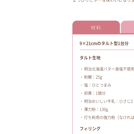
ょっぴりビターな味わいになり
材料
9×21cmのタルト型1台分
タルト生地
明治北海道バター食塩不使用
粉糖：25g
塩：ひとつまみ
卵黄：1個分
明治おいしい牛乳：小さじ2
薄力粉：130g
打ち粉用の強力粉（なけれ
フィリング