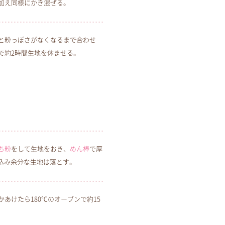
加え同様にかき混ぜる。
と粉っぽさがなくなるまで合わせ
で約2時間生地を休ませる。
ち粉
をして生地をおき、
めん棒
で厚
込み余分な生地は落とす。
かあけたら180℃のオーブンで約15