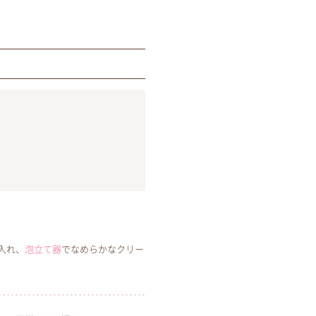
。
入れ、
泡立て器
でなめらかなクリー