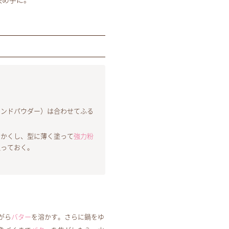
決め手に。
モンドパウダー）は合わせてふる
らかくし、型に薄く塗って
強力粉
払っておく。
がら
バター
を溶かす。さらに鍋をゆ