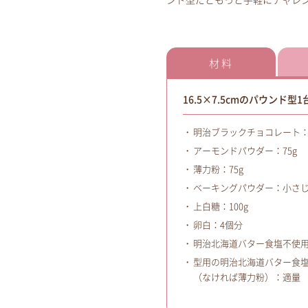
ンド型だともっと手軽にチャレ
材料
16.5×7.5cmのパウンド型1
明治ブラックチョコレート：1
アーモンドパウダー：75g
薄力粉：75g
ベーキングパウダー：小さじ1
上白糖：100g
卵白：4個分
明治北海道バター食塩不使用：
型用の明治北海道バター食
（なければ薄力粉）：適量