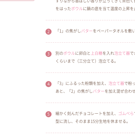
すりながら香ばしい香りが立ってきて茶色く
をはった
ボウル
に鍋の底を当て温度の上昇を
「1」の焦がし
バター
をペーパータオルを敷
別の
ボウル
に卵白と
上白糖
を入れ
泡立て器
で
くらいまで（三分立て）泡立てる。
「3」にふるった粉類を加え、
泡立て器
で粉
あと、「2」の焦がし
バター
を加え混ぜ合わ
細かく刻んだチョコレートを加え、
ゴムべら
型に流し、そのまま15分生地を休ませる。