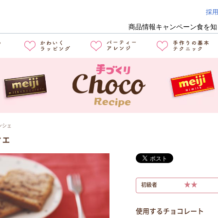
採
商品情報
キャンペーン
食を知
ンシェ
シェ
★★
初級者
使用するチョコレート