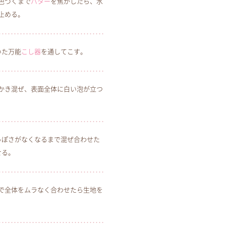
色づくまで
バター
を焦がしたら、水
止める。
いた万能
こし器
を通してこす。
かき混ぜ、表面全体に白い泡が立つ
っぽさがなくなるまで混ぜ合わせた
せる。
で全体をムラなく合わせたら生地を