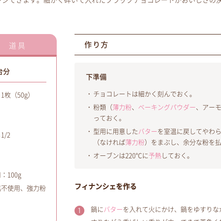
ンジできます。細かく砕いて入れたブラックチョコレートがおいしさの
作り方
道具
台分
下準備
チョコレートは細かく刻んでおく。
枚（50g）
粉類（
薄力粉
、
ベーキングパウダー
、アー
っておく。
型用に用意した
バター
を室温に戻してやわ
/2
（なければ
薄力粉
）をまぶし、余分な粉を
オーブンは220℃に
予熱
しておく。
100g
フィナンシェを作る
塩不使用、強力粉
鍋に
バター
を入れて火にかけ、鍋をゆすりな