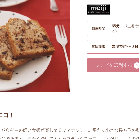
65分
（生地を
調理時間
く）
常温で約4〜5日
賞味期限
レシピを印刷する
ココ！
ドパウダーの軽い食感が楽しめるフィナンシェ。平たく小さな長方形の