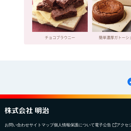
チョコブラウニー
簡単濃厚ガトーシ
お問い合わせ
サイトマップ
個人情報保護について
電子公告
アクセ