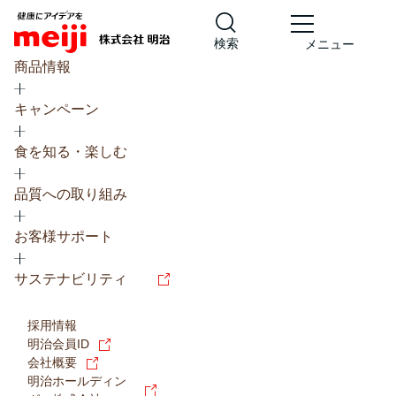
検索
メニュー
商品情報
キャンペーン
食を知る・楽しむ
品質への取り組み
レシピ
食の栄養バランスチェック
お客様サポート
チョコレート
工場見学
サステナビリティ
ヨーグルト
牛乳
食育
プレスリリース
アイス
採用情報
アレルギー
チーズ
キャンペーン
明治会員ID
会社概要
問い合わせ
明治ホールディン