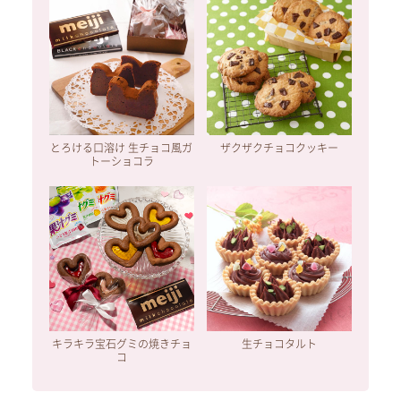
とろける口溶け 生チョコ風ガ
ザクザクチョコクッキー
トーショコラ
キラキラ宝石グミの焼きチョ
生チョコタルト
コ